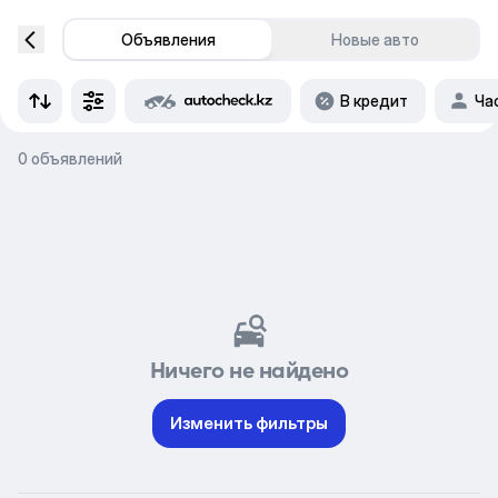
Объявления
Новые авто
В кредит
Ча
0 объявлений
Ничего не найдено
Изменить фильтры