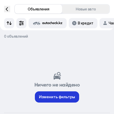
Объявления
Новые авто
В кредит
Ча
0 объявлений
Ничего не найдено
Изменить фильтры