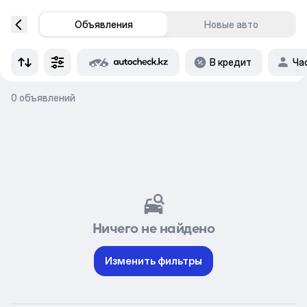
Объявления
Новые авто
В кредит
Ча
0 объявлений
Ничего не найдено
Изменить фильтры