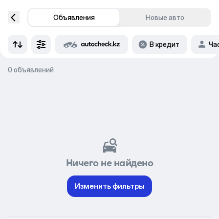
Объявления
Новые авто
В кредит
Ча
0 объявлений
Ничего не найдено
Изменить фильтры