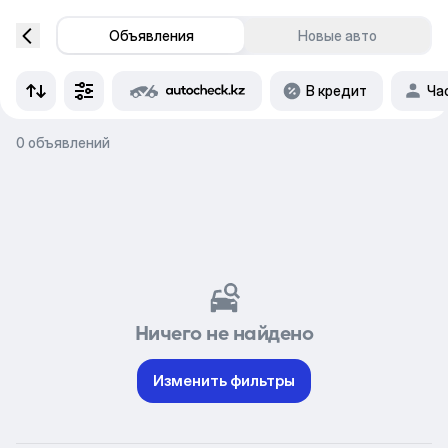
Объявления
Новые авто
В кредит
Ча
0 объявлений
Ничего не найдено
Изменить фильтры