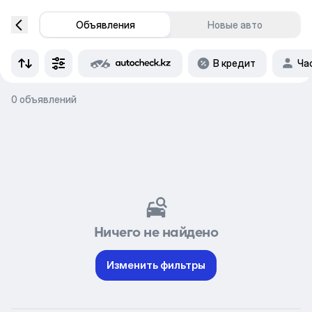
Объявления
Новые авто
В кредит
Ча
0 объявлений
Ничего не найдено
Изменить фильтры