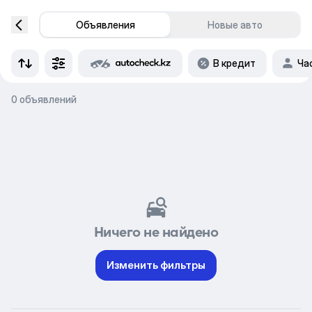
Объявления
Новые авто
В кредит
Ча
0 объявлений
Ничего не найдено
Изменить фильтры