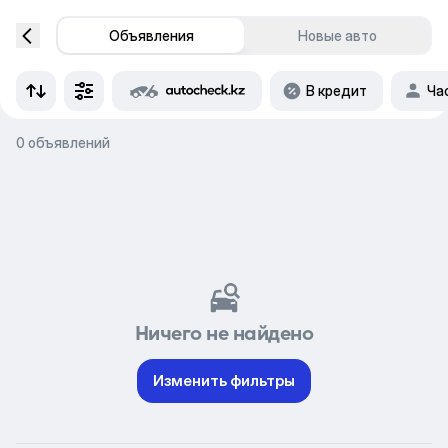
Объявления
Новые авто
В кредит
Ча
0 объявлений
Ничего не найдено
Изменить фильтры