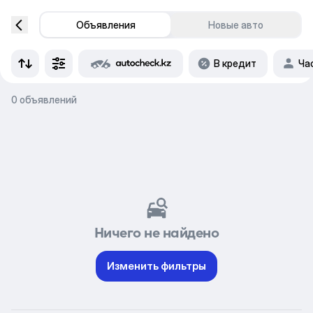
Объявления
Новые авто
В кредит
Ча
0 объявлений
Ничего не найдено
Изменить фильтры