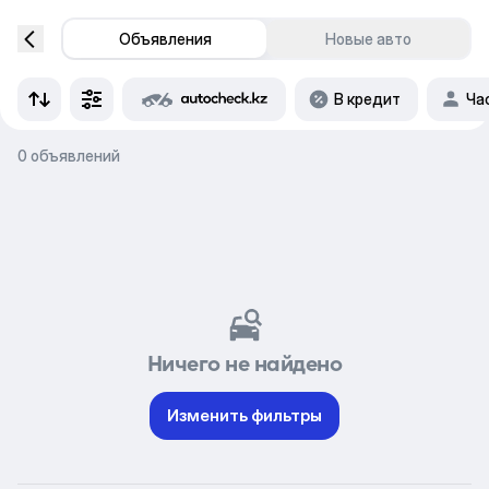
Объявления
Новые авто
В кредит
Ча
0 объявлений
Ничего не найдено
Изменить фильтры