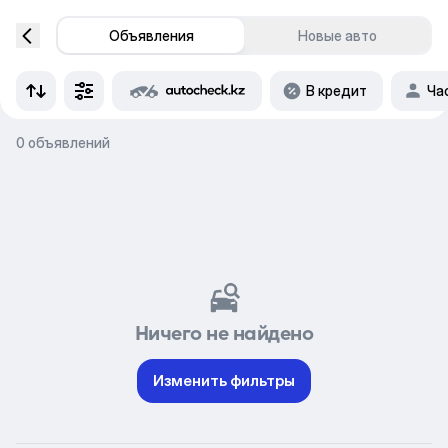
Объявления
Новые авто
В кредит
Ча
0 объявлений
Ничего не найдено
Изменить фильтры