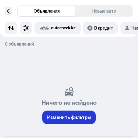
Объявления
Новые авто
В кредит
Ча
0 объявлений
Ничего не найдено
Изменить фильтры