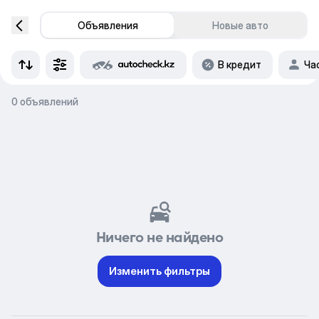
Объявления
Новые авто
В кредит
Ча
0 объявлений
Ничего не найдено
Изменить фильтры