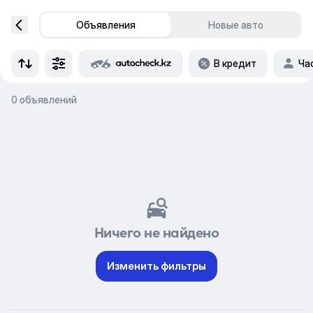
Объявления
Новые авто
В кредит
Ча
0 объявлений
Ничего не найдено
Изменить фильтры