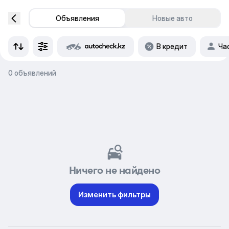
Объявления
Новые авто
В кредит
Ча
0 объявлений
Ничего не найдено
Изменить фильтры