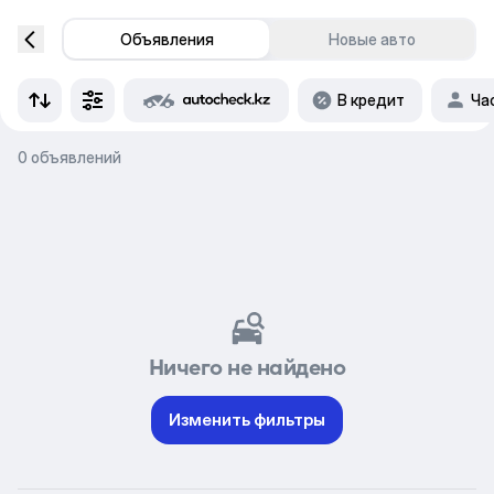
Объявления
Новые авто
В кредит
Ча
0 объявлений
Ничего не найдено
Изменить фильтры