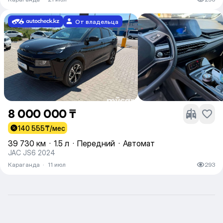
От владельца
8 000 000 ₸
140 555
₸/мес
39 730 км
·
1.5 л
·
Передний
·
Автомат
JAC JS6 2024
Караганда
·
11 июл
293