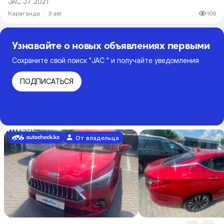
JAC J7 2021
Караганда
·
3 авг
109
Узнавайте о новых объявлениях первыми
Сохраните свой поиск "JAC " и получайте уведомления
ПОДПИСАТЬСЯ
От владельца