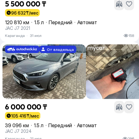
5 500 000 ₸
96 632
₸/мес
120 810 км
·
1.5 л
·
Передний
·
Автомат
JAC J7 2021
Караганда
·
31 июл
158
От владельца
6 000 000 ₸
105 416
₸/мес
39 096 км
·
1.5 л
·
Передний
·
Автомат
JAC J7 2024
Караганда
·
21 июл
296