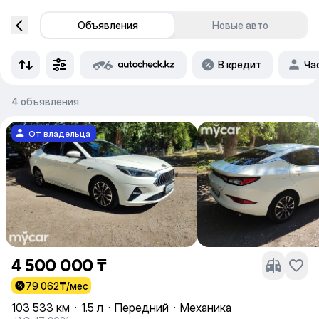
Объявления
Новые авто
В кредит
Ча
4 объявления
От владельца
4 500 000 ₸
79 062
₸/мес
103 533 км
·
1.5 л
·
Передний
·
Механика