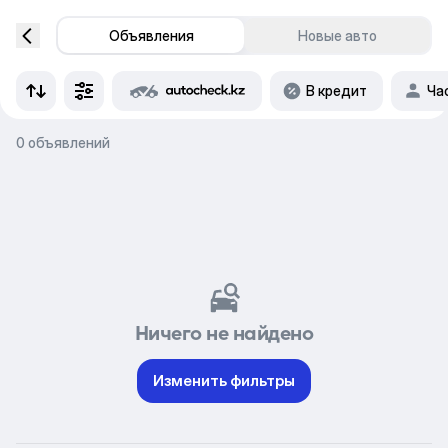
Объявления
Новые авто
В кредит
Ча
0 объявлений
Ничего не найдено
Изменить фильтры