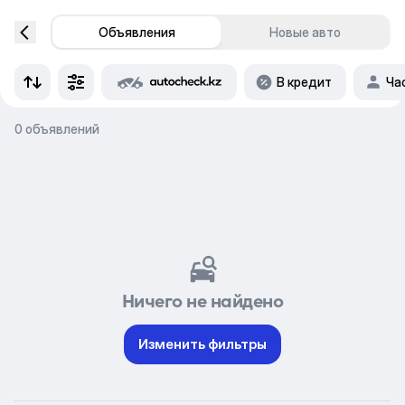
Объявления
Новые авто
В кредит
Ча
0 объявлений
Ничего не найдено
Изменить фильтры