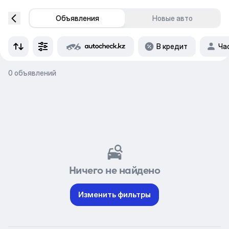
Объявления
Новые авто
В кредит
Ча
0 объявлений
Ничего не найдено
Изменить фильтры