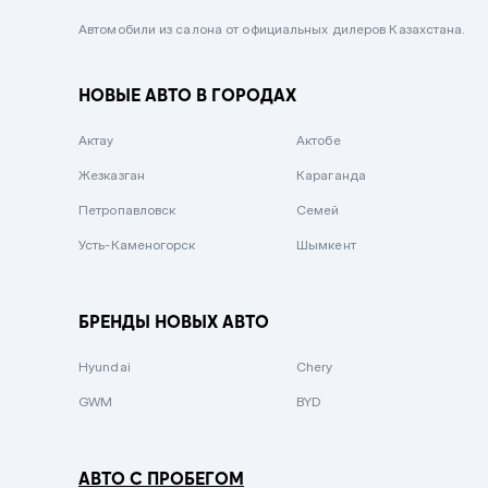
Черный металлик
Автомобили из салона от официальных дилеров Казахстана.
Стальной
НОВЫЕ АВТО В ГОРОДАХ
Вишневый
Серебристый металлик
Актау
Актобе
Темно-коричневый
Жезказган
Караганда
Бело-Дымчатый
Петропавловск
Семей
Светло-зелёный металлик
Усть-Каменогорск
Шымкент
Бирюзовый
Темно-синий металлик
БРЕНДЫ НОВЫХ АВТО
Зеленый металлик
Hyundai
Chery
Комбинированный
GWM
BYD
АВТО С ПРОБЕГОМ