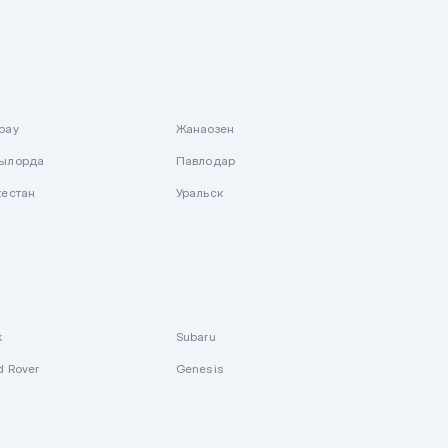
рау
Жанаозен
ылорда
Павлодар
кестан
Уральск
k
Subaru
d Rover
Genesis