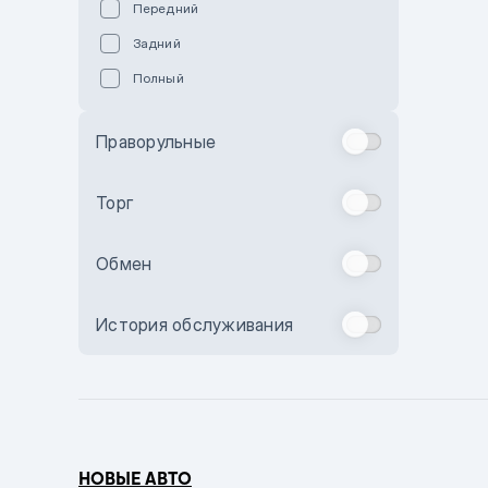
Передний
Пурпурный
Задний
Коричневый
Полный
Голубой
Синий
Праворульные
Фиолетовый
Зеленый
Торг
Желтый
Обмен
Бежевый
Бордовый
История обслуживания
Комбинированный
Бронзовый
Темно-синий
Серый металлик
НОВЫЕ АВТО
Сиреневый металлик