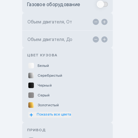
Газовое оборудование
Toyota Astana
Toyota Kokshetau
Объем двигателя, От
TANK Motors Karaganda
Объем двигателя, До
Hyundai ShymCity
Toyota Shygys
ЦВЕТ КУЗОВА
Белый
Серебристый
Черный
Серый
Золотистый
Показать все цвета
Оранжевый
Розовый
ПРИВОД
Красный