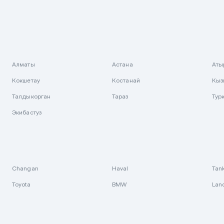
Алматы
Астана
Аты
Кокшетау
Костанай
Кыз
Талдыкорган
Тараз
Тур
Экибастуз
Changan
Haval
Tan
Toyota
BMW
Lan