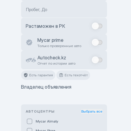
Пробег, До
Растаможен в РК
Mycar prime
Только проверенные авто
Autocheck.kz
Отчет по истории авто
Есть гарантия
Есть техотчёт
Владелец объявления
АВТОЦЕНТРЫ
Выбрать все
Mycar Almaty
Mycar Store