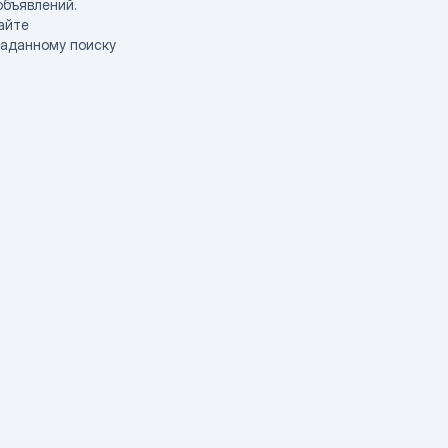
объявлений.
айте
заданному поиску