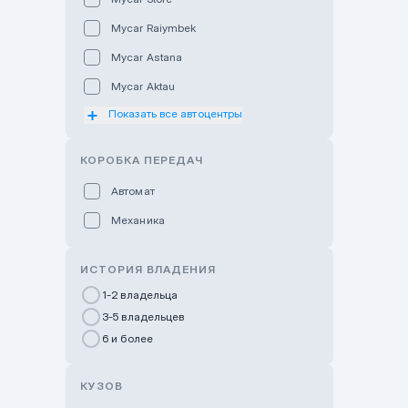
Mycar Raiymbek
Mycar Astana
Mycar Aktau
Показать все автоцентры
Mycar Uralsk
Haval & Tank Kyzylorda
КОРОБКА ПЕРЕДАЧ
Haval & Tank Pavlodar
Автомат
Bavaria Almaty
Механика
Mycar Shymkent
Bavaria Astana
ИСТОРИЯ ВЛАДЕНИЯ
GWM Nurly Zhol
1-2 владельца
3-5 владельцев
Chery Astana
6 и более
Changan Auto Nurly Zhol
Haval Atyrau
КУЗОВ
Hyundai Auto Almaty