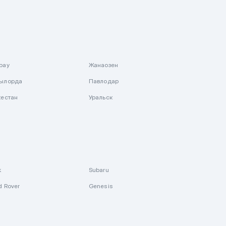
рау
Жанаозен
ылорда
Павлодар
кестан
Уральск
k
Subaru
d Rover
Genesis