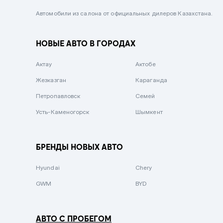
Черный металлик
Автомобили из салона от официальных дилеров Казахстана.
Стальной
НОВЫЕ АВТО В ГОРОДАХ
Вишневый
Серебристый металлик
Актау
Актобе
Темно-коричневый
Жезказган
Караганда
Бело-Дымчатый
Петропавловск
Семей
Светло-зелёный металлик
Усть-Каменогорск
Шымкент
Бирюзовый
Темно-синий металлик
БРЕНДЫ НОВЫХ АВТО
Зеленый металлик
Hyundai
Chery
Комбинированный
GWM
BYD
АВТО С ПРОБЕГОМ