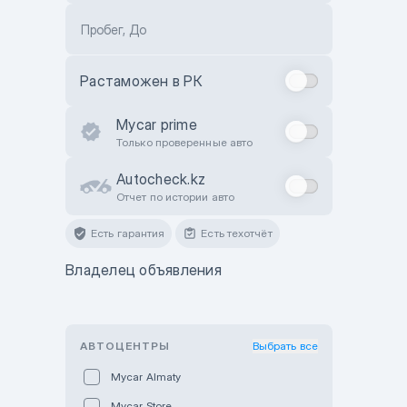
Пробег, До
Растаможен в РК
Mycar prime
Только проверенные авто
Autocheck.kz
Отчет по истории авто
Есть гарантия
Есть техотчёт
Владелец объявления
АВТОЦЕНТРЫ
Выбрать все
Mycar Almaty
Mycar Store