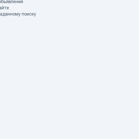
объявлений.
айте
заданному поиску