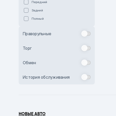
Передний
Пурпурный
Задний
Коричневый
Полный
Голубой
Синий
Праворульные
Фиолетовый
Зеленый
Торг
Желтый
Обмен
Бежевый
Бордовый
История обслуживания
Комбинированный
Бронзовый
Темно-синий
Серый металлик
НОВЫЕ АВТО
Сиреневый металлик