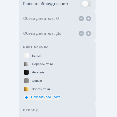
Газовое оборудование
Toyota Astana
Toyota Kokshetau
Объем двигателя, От
TANK Motors Karaganda
Объем двигателя, До
Hyundai ShymCity
Toyota Shygys
ЦВЕТ КУЗОВА
Белый
Серебристый
Черный
Серый
Золотистый
Показать все цвета
Оранжевый
Розовый
ПРИВОД
Красный