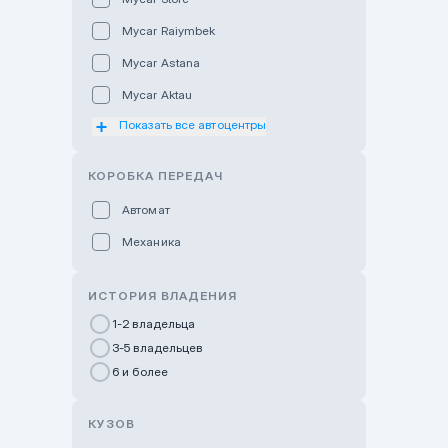
Mycar Raiymbek
Mycar Astana
Mycar Aktau
Показать все автоцентры
Mycar Uralsk
Haval & Tank Kyzylorda
КОРОБКА ПЕРЕДАЧ
Haval & Tank Pavlodar
Автомат
Bavaria Almaty
Механика
Mycar Shymkent
Bavaria Astana
ИСТОРИЯ ВЛАДЕНИЯ
GWM Nurly Zhol
1-2 владельца
3-5 владельцев
Chery Astana
6 и более
Changan Auto Nurly Zhol
Haval Atyrau
КУЗОВ
Hyundai Auto Almaty