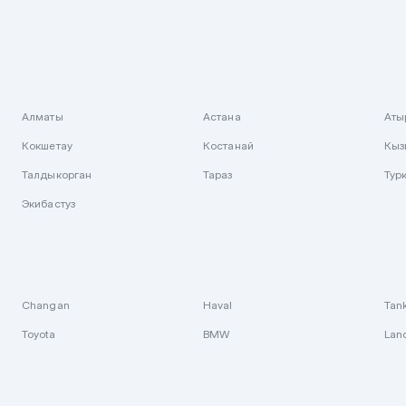
Алматы
Астана
Аты
Кокшетау
Костанай
Кыз
Талдыкорган
Тараз
Тур
Экибастуз
Changan
Haval
Tan
Toyota
BMW
Lan