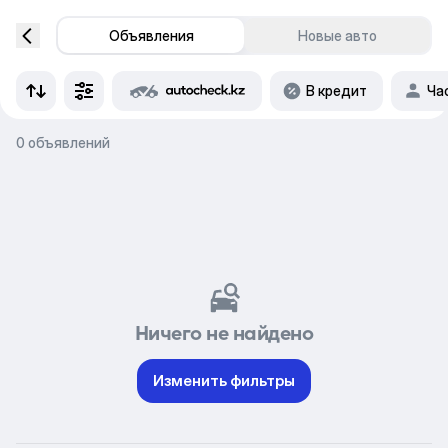
Объявления
Новые авто
В кредит
Ча
0 объявлений
Ничего не найдено
Изменить фильтры