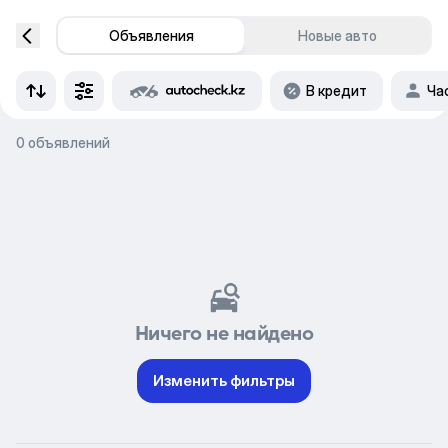
Объявления
Новые авто
В кредит
Ча
0 объявлений
Ничего не найдено
Изменить фильтры