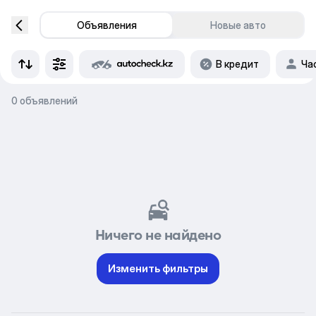
Объявления
Новые авто
В кредит
Ча
0 объявлений
Ничего не найдено
Изменить фильтры