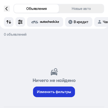
Объявления
Новые авто
В кредит
Ча
0 объявлений
Ничего не найдено
Изменить фильтры