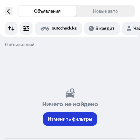
Объявления
Новые авто
В кредит
Ча
0 объявлений
Ничего не найдено
Изменить фильтры