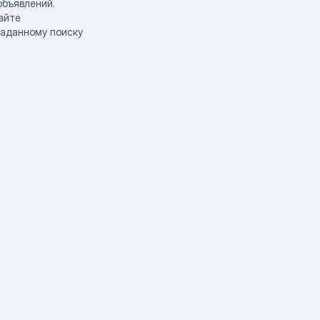
объявлений.
айте
заданному поиску