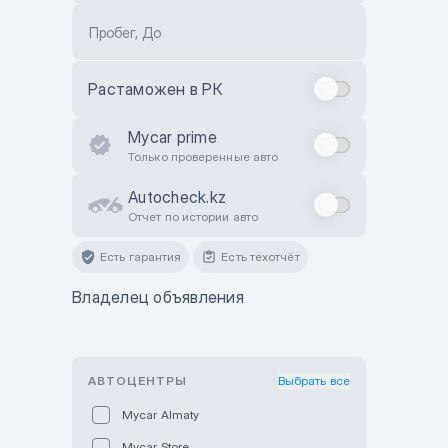
Пробег, До
Растаможен в РК
Mycar prime
Только проверенные авто
Autocheck.kz
Отчет по истории авто
Есть гарантия
Есть техотчёт
Владелец объявления
АВТОЦЕНТРЫ
Выбрать все
Mycar Almaty
Mycar Store