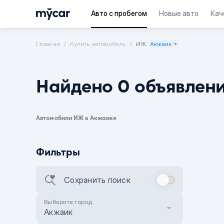
Авто с пробегом
Новые авто
Кач
Главная
Купить автомобиль
ИЖ
Акжаик
Найдено 0 объявлен
Автомобили ИЖ в Акжаике
Фильтры
Сохранить поиск
Выберите город
Акжаик