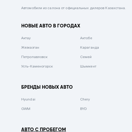
Черный металлик
Автомобили из салона от официальных дилеров Казахстана.
Стальной
НОВЫЕ АВТО В ГОРОДАХ
Вишневый
Серебристый металлик
Актау
Актобе
Темно-коричневый
Жезказган
Караганда
Бело-Дымчатый
Петропавловск
Семей
Светло-зелёный металлик
Усть-Каменогорск
Шымкент
Бирюзовый
Темно-синий металлик
БРЕНДЫ НОВЫХ АВТО
Зеленый металлик
Hyundai
Chery
Комбинированный
GWM
BYD
АВТО С ПРОБЕГОМ