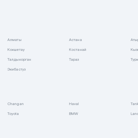
Алматы
Астана
Аты
Кокшетау
Костанай
Кыз
Талдыкорган
Тараз
Тур
Экибастуз
Changan
Haval
Tan
Toyota
BMW
Lan