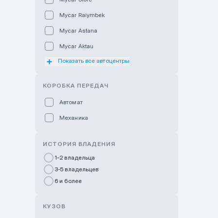
Mycar Raiymbek
Mycar Astana
Mycar Aktau
Показать все автоцентры
Mycar Uralsk
Haval & Tank Kyzylorda
КОРОБКА ПЕРЕДАЧ
Haval & Tank Pavlodar
Автомат
Bavaria Almaty
Механика
Mycar Shymkent
Bavaria Astana
ИСТОРИЯ ВЛАДЕНИЯ
GWM Nurly Zhol
1-2 владельца
3-5 владельцев
Chery Astana
6 и более
Changan Auto Nurly Zhol
Haval Atyrau
КУЗОВ
Hyundai Auto Almaty