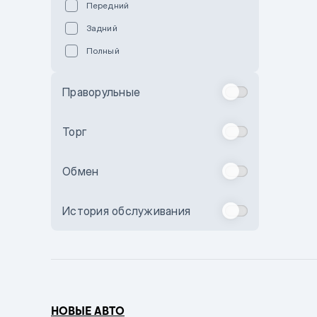
Передний
Пурпурный
Задний
Коричневый
Полный
Голубой
Синий
Праворульные
Фиолетовый
Зеленый
Торг
Желтый
Обмен
Бежевый
Бордовый
История обслуживания
Комбинированный
Бронзовый
Темно-синий
Серый металлик
НОВЫЕ АВТО
Сиреневый металлик