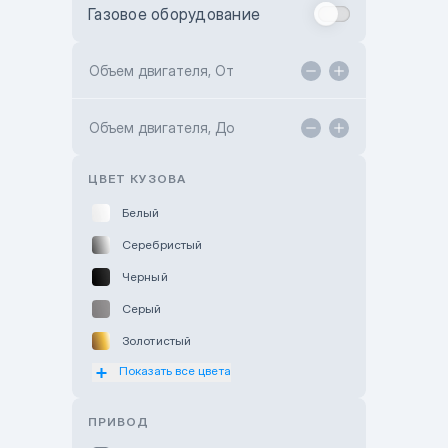
Газовое оборудование
Toyota Astana
Toyota Kokshetau
Объем двигателя, От
TANK Motors Karaganda
Объем двигателя, До
Hyundai ShymCity
Toyota Shygys
ЦВЕТ КУЗОВА
Белый
Серебристый
Черный
Серый
Золотистый
Показать все цвета
Оранжевый
Розовый
ПРИВОД
Красный