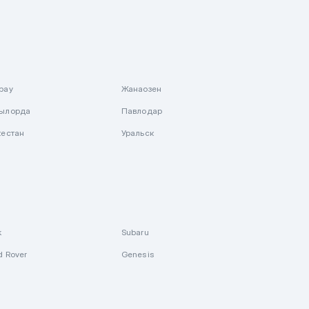
рау
Жанаозен
ылорда
Павлодар
кестан
Уральск
k
Subaru
d Rover
Genesis