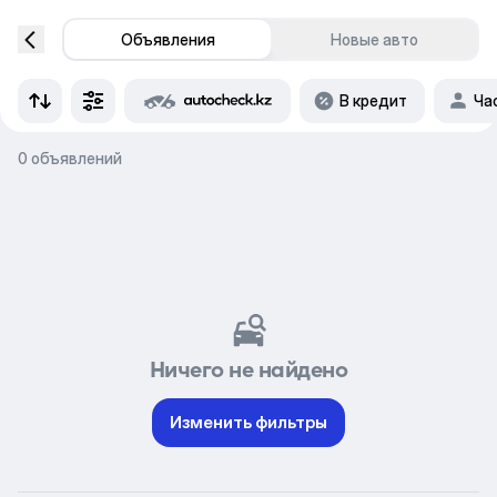
Объявления
Новые авто
В кредит
Ча
0 объявлений
Ничего не найдено
Изменить фильтры