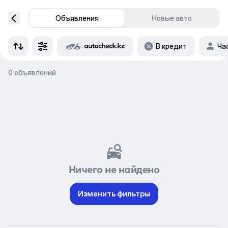
Объявления
Новые авто
В кредит
Ча
0 объявлений
Ничего не найдено
Изменить фильтры