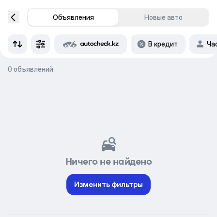
Объявления
Новые авто
В кредит
Ча
0 объявлений
Ничего не найдено
Изменить фильтры