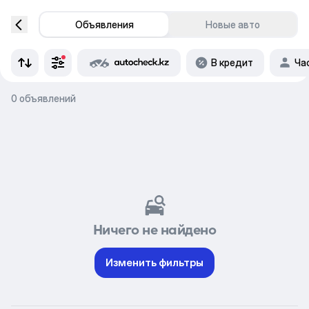
Объявления
Новые авто
В кредит
Ча
0 объявлений
Ничего не найдено
Изменить фильтры