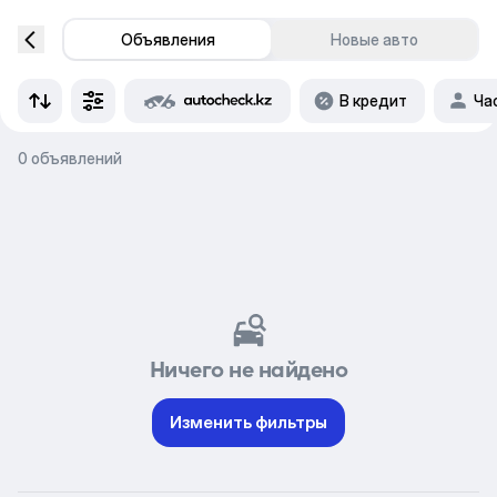
Объявления
Новые авто
В кредит
Ча
0 объявлений
Ничего не найдено
Изменить фильтры