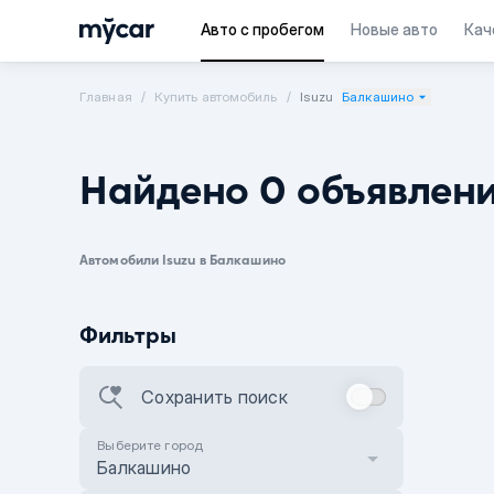
Авто с пробегом
Новые авто
Кач
Главная
Купить автомобиль
Isuzu
Балкашино
Найдено 0 объявлен
Автомобили Isuzu в Балкашино
Фильтры
Сохранить поиск
Выберите город
Балкашино