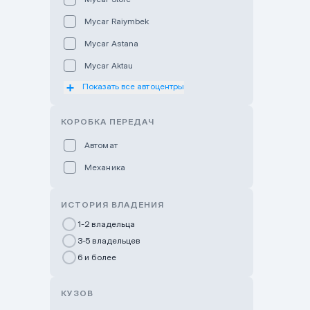
Mycar Raiymbek
Mycar Astana
Mycar Aktau
Показать все автоцентры
Mycar Uralsk
Haval & Tank Kyzylorda
КОРОБКА ПЕРЕДАЧ
Haval & Tank Pavlodar
Автомат
Bavaria Almaty
Механика
Mycar Shymkent
Bavaria Astana
ИСТОРИЯ ВЛАДЕНИЯ
GWM Nurly Zhol
1-2 владельца
3-5 владельцев
Chery Astana
6 и более
Changan Auto Nurly Zhol
Haval Atyrau
КУЗОВ
Hyundai Auto Almaty