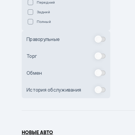
Передний
Пурпурный
Задний
Коричневый
Полный
Голубой
Синий
Праворульные
Фиолетовый
Зеленый
Торг
Желтый
Обмен
Бежевый
Бордовый
История обслуживания
Комбинированный
Бронзовый
Темно-синий
Серый металлик
НОВЫЕ АВТО
Сиреневый металлик