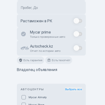
Пробег, До
Растаможен в РК
Mycar prime
Только проверенные авто
Autocheck.kz
Отчет по истории авто
Есть гарантия
Есть техотчёт
Владелец объявления
АВТОЦЕНТРЫ
Выбрать все
Mycar Almaty
Mycar Store