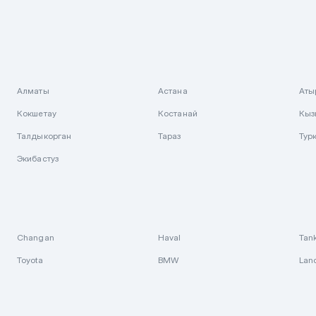
Алматы
Астана
Аты
Кокшетау
Костанай
Кыз
Талдыкорган
Тараз
Тур
Экибастуз
Changan
Haval
Tan
Toyota
BMW
Lan