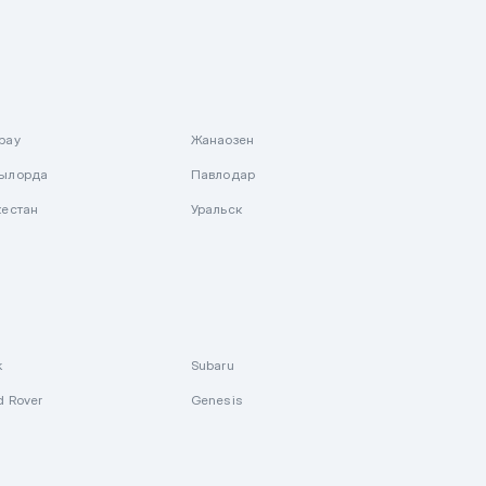
рау
Жанаозен
ылорда
Павлодар
кестан
Уральск
k
Subaru
d Rover
Genesis