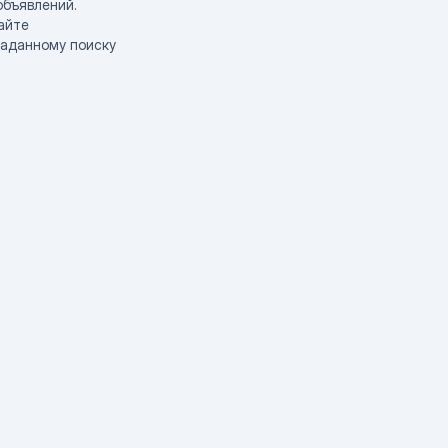
объявлений.
айте
заданному поиску