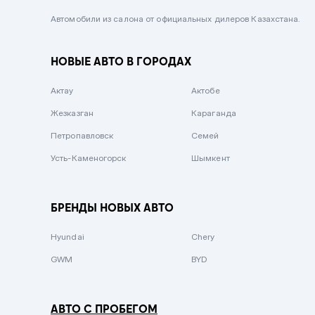
Черный металлик
Автомобили из салона от официальных дилеров Казахстана.
Стальной
НОВЫЕ АВТО В ГОРОДАХ
Вишневый
Серебристый металлик
Актау
Актобе
Темно-коричневый
Жезказган
Караганда
Бело-Дымчатый
Петропавловск
Семей
Светло-зелёный металлик
Усть-Каменогорск
Шымкент
Бирюзовый
Темно-синий металлик
БРЕНДЫ НОВЫХ АВТО
Зеленый металлик
Hyundai
Chery
Комбинированный
GWM
BYD
АВТО С ПРОБЕГОМ