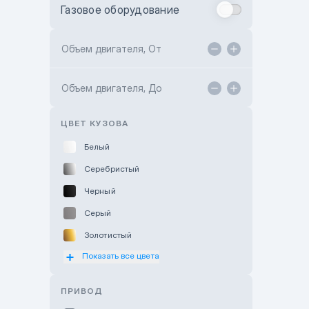
Газовое оборудование
Toyota Astana
Toyota Kokshetau
Объем двигателя, От
TANK Motors Karaganda
Объем двигателя, До
Hyundai ShymCity
Toyota Shygys
ЦВЕТ КУЗОВА
Белый
Серебристый
Черный
Серый
Золотистый
Показать все цвета
Оранжевый
Розовый
ПРИВОД
Красный