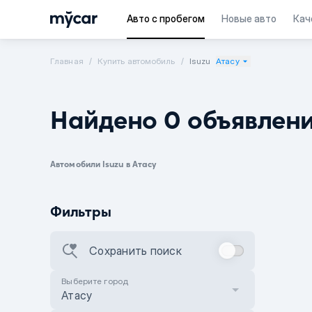
Авто с пробегом
Новые авто
Кач
Главная
Купить автомобиль
Isuzu
Атасу
Найдено 0 объявлен
Автомобили Isuzu в Атасу
Фильтры
Сохранить поиск
Выберите город
Атасу