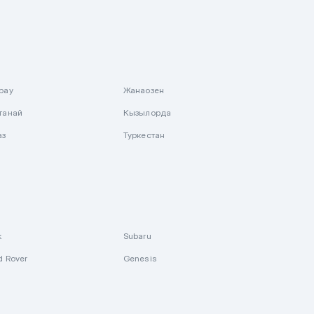
рау
Жанаозен
танай
Кызылорда
аз
Туркестан
k
Subaru
d Rover
Genesis