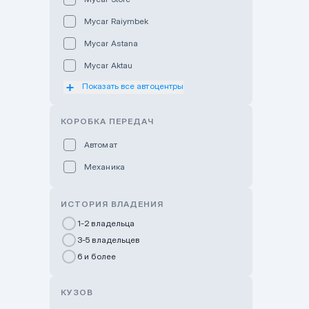
Mycar Raiymbek
Mycar Astana
Mycar Aktau
Показать все автоцентры
Mycar Uralsk
Haval & Tank Kyzylorda
КОРОБКА ПЕРЕДАЧ
Haval & Tank Pavlodar
Автомат
Bavaria Almaty
Механика
Mycar Shymkent
Bavaria Astana
ИСТОРИЯ ВЛАДЕНИЯ
GWM Nurly Zhol
1-2 владельца
3-5 владельцев
Chery Astana
6 и более
Changan Auto Nurly Zhol
Haval Atyrau
КУЗОВ
Hyundai Auto Almaty