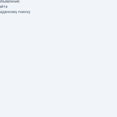
объявлений.
айте
заданному поиску