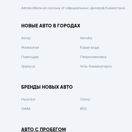
Черный металлик
Автомобили из салона от официальных дилеров Казахстана.
Стальной
НОВЫЕ АВТО В ГОРОДАХ
Вишневый
Серебристый металлик
Актау
Актобе
Темно-коричневый
Жезказган
Караганда
Бело-Дымчатый
Павлодар
Петропавловск
Светло-зелёный металлик
Уральск
Усть-Каменогорск
Бирюзовый
Темно-синий металлик
БРЕНДЫ НОВЫХ АВТО
Зеленый металлик
Hyundai
Chery
Комбинированный
GWM
BYD
АВТО С ПРОБЕГОМ