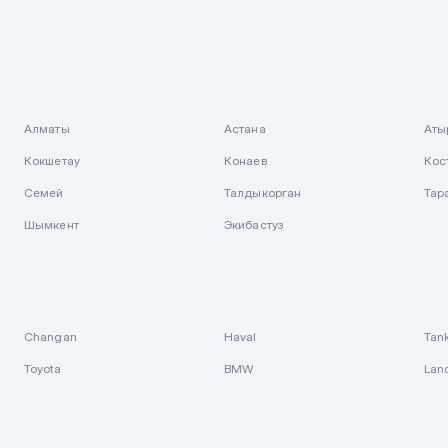
Алматы
Астана
Аты
Кокшетау
Конаев
Кос
Семей
Талдыкорган
Тар
Шымкент
Экибастуз
Changan
Haval
Tan
Toyota
BMW
Lan