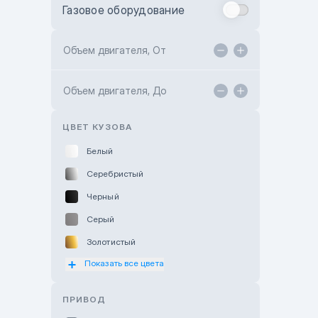
Газовое оборудование
Toyota Astana
Toyota Kokshetau
Объем двигателя, От
TANK Motors Karaganda
Объем двигателя, До
Hyundai ShymCity
Toyota Shygys
ЦВЕТ КУЗОВА
Белый
Серебристый
Черный
Серый
Золотистый
Показать все цвета
Оранжевый
Розовый
ПРИВОД
Красный