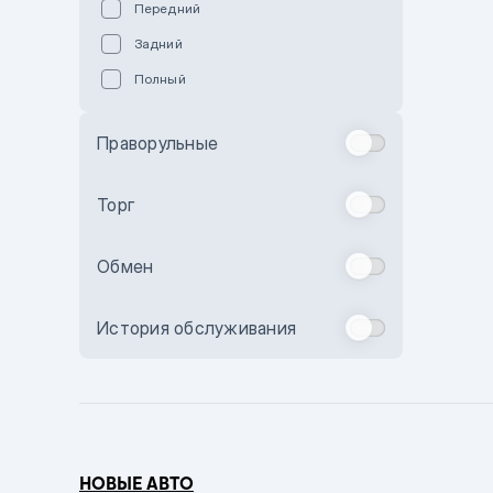
Передний
Пурпурный
Задний
Коричневый
Полный
Голубой
Синий
Праворульные
Фиолетовый
Зеленый
Торг
Желтый
Обмен
Бежевый
Бордовый
История обслуживания
Комбинированный
Бронзовый
Темно-синий
Серый металлик
НОВЫЕ АВТО
Сиреневый металлик