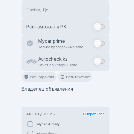
Пробег, До
Растаможен в РК
Mycar prime
Только проверенные авто
Autocheck.kz
Отчет по истории авто
Есть гарантия
Есть техотчёт
Владелец объявления
АВТОЦЕНТРЫ
Выбрать все
Mycar Almaty
Mycar Store