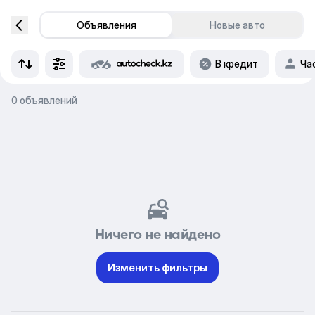
Объявления
Новые авто
В кредит
Ча
0 объявлений
Ничего не найдено
Изменить фильтры