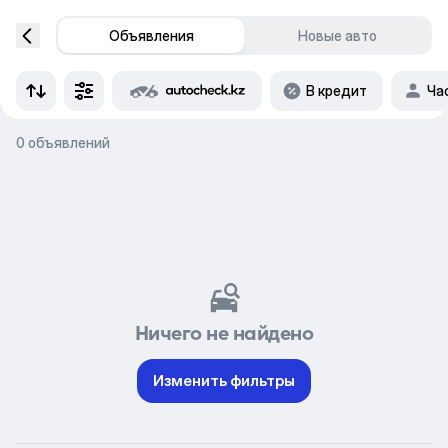
Объявления
Новые авто
В кредит
Ча
0 объявлений
Ничего не найдено
Изменить фильтры