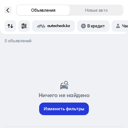
Объявления
Новые авто
В кредит
Ча
0 объявлений
Ничего не найдено
Изменить фильтры