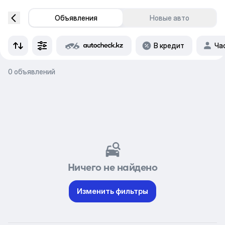
Объявления
Новые авто
В кредит
Ча
0 объявлений
Ничего не найдено
Изменить фильтры