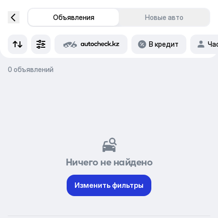
Объявления
Новые авто
В кредит
Ча
0 объявлений
Ничего не найдено
Изменить фильтры