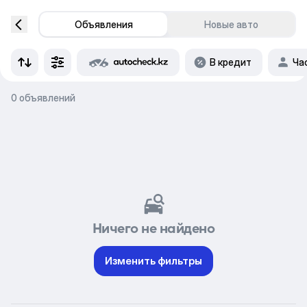
Объявления
Новые авто
В кредит
Ча
0 объявлений
Ничего не найдено
Изменить фильтры