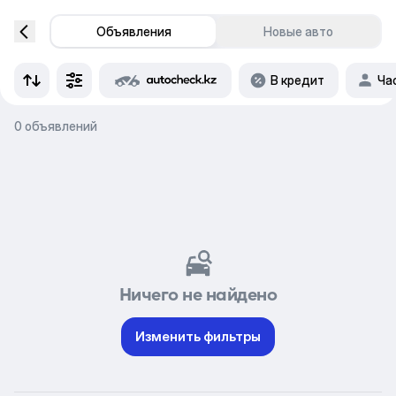
Объявления
Новые авто
В кредит
Ча
0 объявлений
Ничего не найдено
Изменить фильтры