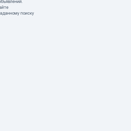
объявлений.
айте
заданному поиску