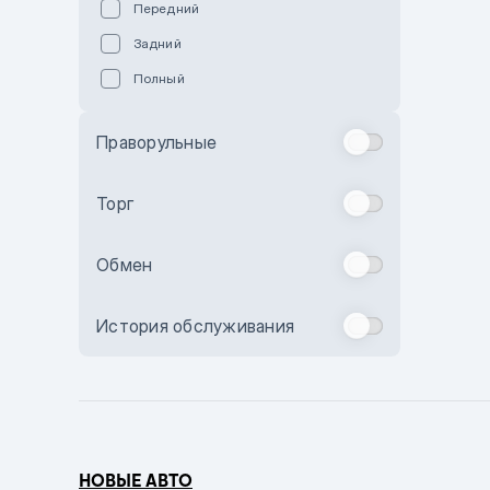
Передний
Пурпурный
Задний
Коричневый
Полный
Голубой
Синий
Праворульные
Фиолетовый
Зеленый
Торг
Желтый
Обмен
Бежевый
Бордовый
История обслуживания
Комбинированный
Бронзовый
Темно-синий
Серый металлик
НОВЫЕ АВТО
Сиреневый металлик