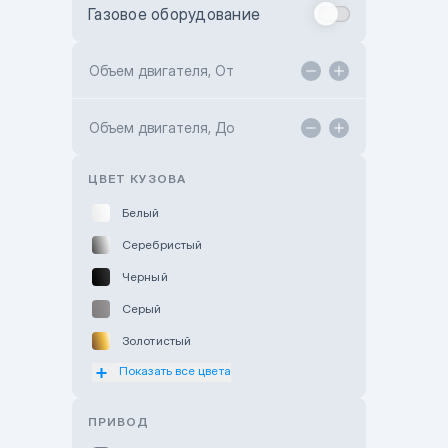
Газовое оборудование
Toyota Astana
Toyota Kokshetau
Объем двигателя, От
TANK Motors Karaganda
Объем двигателя, До
Hyundai ShymCity
Toyota Shygys
ЦВЕТ КУЗОВА
Белый
Серебристый
Черный
Серый
Золотистый
Показать все цвета
Оранжевый
Розовый
ПРИВОД
Красный