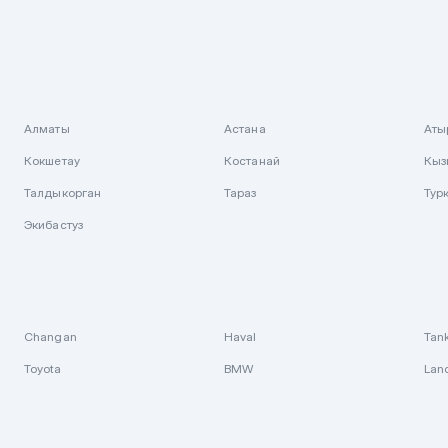
Алматы
Астана
Аты
Кокшетау
Костанай
Кыз
Талдыкорган
Тараз
Тур
Экибастуз
Changan
Haval
Tan
Toyota
BMW
Lan