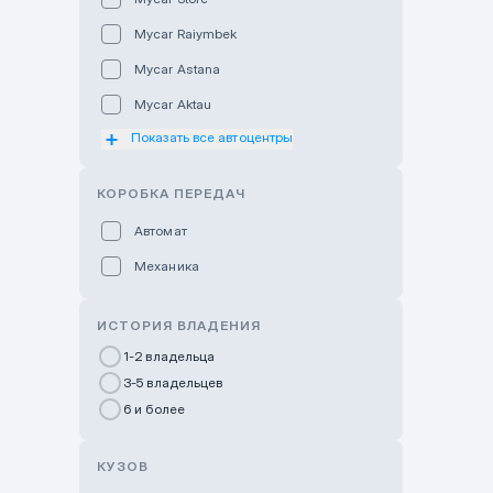
Mycar Raiymbek
Mycar Astana
Mycar Aktau
Показать все автоцентры
Mycar Uralsk
Haval & Tank Kyzylorda
КОРОБКА ПЕРЕДАЧ
Haval & Tank Pavlodar
Автомат
Bavaria Almaty
Механика
Mycar Shymkent
Bavaria Astana
ИСТОРИЯ ВЛАДЕНИЯ
GWM Nurly Zhol
1-2 владельца
3-5 владельцев
Chery Astana
6 и более
Changan Auto Nurly Zhol
Haval Atyrau
КУЗОВ
Hyundai Auto Almaty