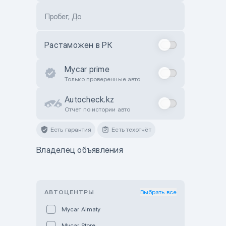
Пробег, До
Растаможен в РК
Mycar prime
Только проверенные авто
Autocheck.kz
Отчет по истории авто
Есть гарантия
Есть техотчёт
Владелец объявления
АВТОЦЕНТРЫ
Выбрать все
Mycar Almaty
Mycar Store