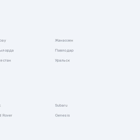
рау
Жанаозен
ылорда
Павлодар
кестан
Уральск
k
Subaru
d Rover
Genesis