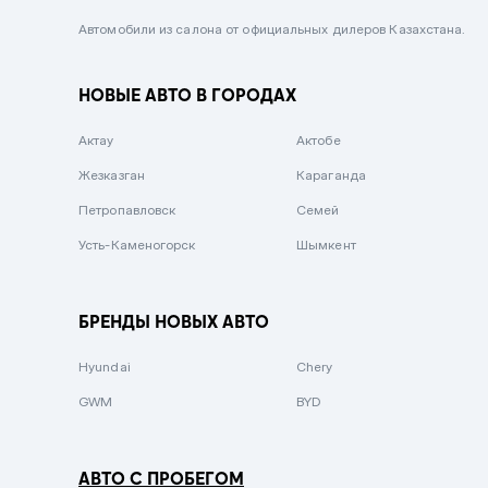
Черный металлик
Автомобили из салона от официальных дилеров Казахстана.
Стальной
НОВЫЕ АВТО В ГОРОДАХ
Вишневый
Серебристый металлик
Актау
Актобе
Темно-коричневый
Жезказган
Караганда
Бело-Дымчатый
Петропавловск
Семей
Светло-зелёный металлик
Усть-Каменогорск
Шымкент
Бирюзовый
Темно-синий металлик
БРЕНДЫ НОВЫХ АВТО
Зеленый металлик
Hyundai
Chery
Комбинированный
GWM
BYD
АВТО С ПРОБЕГОМ