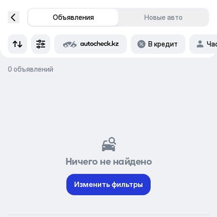
Объявления
Новые авто
В кредит
Ча
0 объявлений
Ничего не найдено
Изменить фильтры