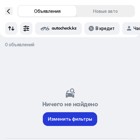
Объявления
Новые авто
В кредит
Ча
0 объявлений
Ничего не найдено
Изменить фильтры