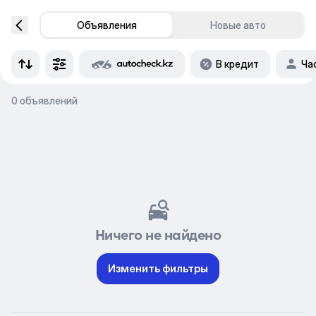
Объявления
Новые авто
В кредит
Ча
0 объявлений
Ничего не найдено
Изменить фильтры