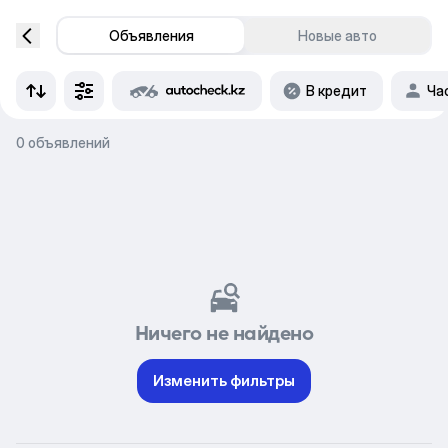
Объявления
Новые авто
В кредит
Ча
0 объявлений
Ничего не найдено
Изменить фильтры