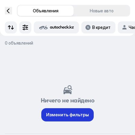
Объявления
Новые авто
В кредит
Ча
0 объявлений
Ничего не найдено
Изменить фильтры