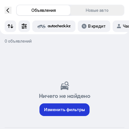
Объявления
Новые авто
В кредит
Ча
0 объявлений
Ничего не найдено
Изменить фильтры