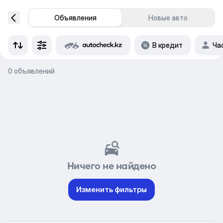
Объявления
Новые авто
В кредит
Ча
0 объявлений
Ничего не найдено
Изменить фильтры